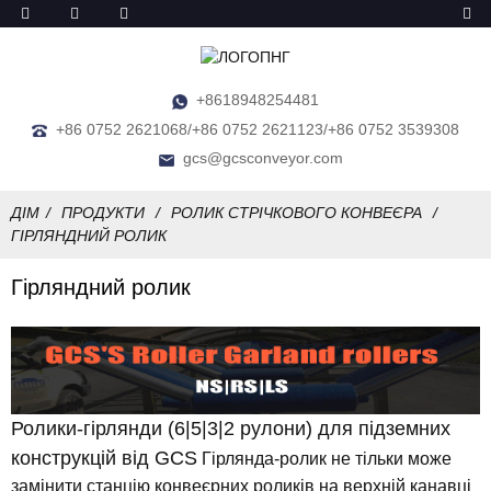
+8618948254481
+86 0752 2621068/+86 0752 2621123/+86 0752 3539308
gcs@gcsconveyor.com
ДІМ
ПРОДУКТИ
РОЛИК СТРІЧКОВОГО КОНВЕЄРА
ГІРЛЯНДНИЙ РОЛИК
Гірляндний ролик
Ролики-гірлянди (6|5|3|2 рулони) для підземних
конструкцій від GCS
Гірлянда-ролик не тільки може
замінити станцію конвеєрних роликів на верхній канавці