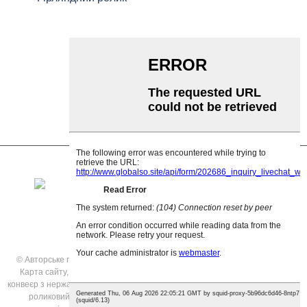
Ударний ролик
Поліетиленовий валик
Гребінчастий ролик
Плоский опорний ролик
V Зворотний ролик
Кронштейн конвеєрного ролика
© Авторське право - 2021: Усі права захищено.
Рекомендовані товари
,
Карта сайту
,
Гравітаційні ролики конвеєра
,
Гравітаційний роликовий
конвеєр з нержавіючої сталі
,
Гравітаційні ролики на продаж
,
Гравітаційний
роликовий конвеєр на продаж
,
Стрічковий конвеєр
,
Алюмінієвий