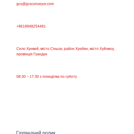
gcs@gcsconveyor.com
ТЕЛЕФОН
+8618948254481
АДРЕСА
Село Хунвей, місто Сіньсю, район Хуейян, місто Хуйчжоу,
провінція Гуандун
РОБОЧИЙ ЧАС
08:30 ~ 17:30 з понеділка по суботу
КАТЕГОРІЇ
Стрічковий конвеєр
Роликовий конвеєр
Алюмінієвий ролик
Натяжний ролик конвеєра
Гірляндний ролик