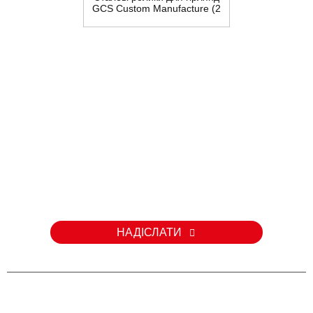
GCS Custom Manufacture (2
рулони)
Запит
Якщо у вас є запитання щодо нашої продукції або прайс-листа,
будь ласка, залиште нам свою електронну адресу, і ми
зв'яжемося з вами протягом 24 годин.
НАДІСЛАТИ
ЕЛЕКТРОННА ПОШТА